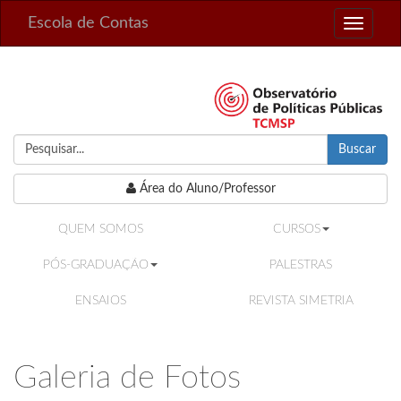
Escola de Contas
Toggle
navigati
Buscar
Área do Aluno/Professor
QUEM SOMOS
CURSOS
PÓS-GRADUAÇÃO
PALESTRAS
ENSAIOS
REVISTA SIMETRIA
Galeria de Fotos