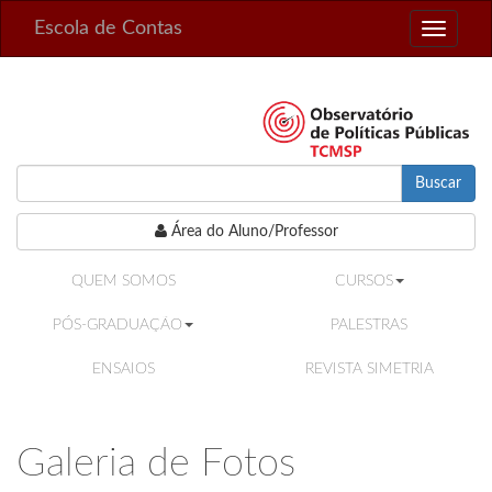
Escola de Contas
Toggle
navigati
Buscar
Área do Aluno/Professor
QUEM SOMOS
CURSOS
PÓS-GRADUAÇÃO
PALESTRAS
ENSAIOS
REVISTA SIMETRIA
Galeria de Fotos