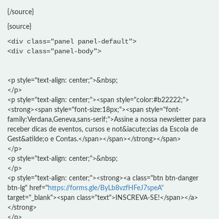
{/source}
{source}
<div class="panel panel-default">
<div class="panel-body">
<p style="text-align: center;">&nbsp;
</p>
<p style="text-align: center;"><span style="color:#b22222;">
<strong><span style="font-size:18px;"><span style="font-
family:Verdana,Geneva,sans-serif;">Assine a nossa newsletter para
receber dicas de eventos, cursos e not&iacute;cias da Escola de
Gest&atilde;o e Contas.</span></span></strong></span>
</p>
<p style="text-align: center;">&nbsp;
</p>
<p style="text-align: center;"><strong><a class="btn btn-danger
btn-lg" href="
https://forms.gle/ByLb8vzfHFeJ7speA"
target="_blank"><span class="text">INSCREVA-SE!</span></a>
</strong>
</p>