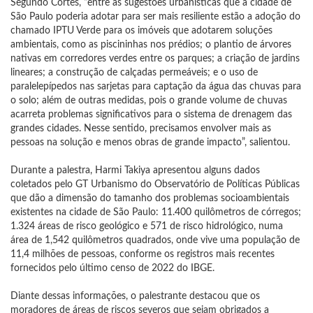
Segundo Côrtes, “entre as sugestões urbanísticas que a cidade de
São Paulo poderia adotar para ser mais resiliente estão a adoção do
chamado IPTU Verde para os imóveis que adotarem soluções
ambientais, como as piscininhas nos prédios; o plantio de árvores
nativas em corredores verdes entre os parques; a criação de jardins
lineares; a construção de calçadas permeáveis; e o uso de
paralelepípedos nas sarjetas para captação da água das chuvas para
o solo; além de outras medidas, pois o grande volume de chuvas
acarreta problemas significativos para o sistema de drenagem das
grandes cidades. Nesse sentido, precisamos envolver mais as
pessoas na solução e menos obras de grande impacto”, salientou.
Durante a palestra, Harmi Takiya apresentou alguns dados
coletados pelo GT Urbanismo do Observatório de Políticas Públicas
que dão a dimensão do tamanho dos problemas socioambientais
existentes na cidade de São Paulo: 11.400 quilômetros de córregos;
1.324 áreas de risco geológico e 571 de risco hidrológico, numa
área de 1,542 quilômetros quadrados, onde vive uma população de
11,4 milhões de pessoas, conforme os registros mais recentes
fornecidos pelo último censo de 2022 do IBGE.
Diante dessas informações, o palestrante destacou que os
moradores de áreas de riscos severos que sejam obrigados a