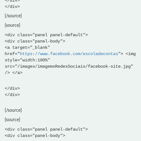
</div>
</div>
{/source}
{source}
<div class="panel panel-default">
<div class="panel-body">
<a target="_blank"
href="
https://www.facebook.com/escoladecontas
"> <img
style="width:100%"
src="/images/imagemsRedesSociais/facebook-site.jpg"
/> </a>
</div>
</div>
{/source}
{source}
<div class="panel panel-default">
<div class="panel-body">