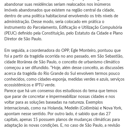
abandonar suas residências seriam realocados nos inúmeros
imóveis abandonados que existem na região central da cidade,
dentro de uma política habitacional envolvendo os três níveis de
administração. Desse modo, seria colocado em prática o
instrumento do Parcelamento, Edificação e Utilização Compulsória
(PEUC) definido pela Constituição, pelo Estatuto da Cidade e Plano
Diretor de São Paulo.
Em seguida, a coordenadora do OPP, Egle Monteiro, pontuou que
foi a partir da tragédia ocorrida no ano passado, em São Sebastião,
cidade litorânea de São Paulo, o conceito de urbanismo climático
começou a ser difundido. “Hoje, além desse conceito, as discussões
acerca da tragédia do Rio Grande do Sul envolvem termos pouco
conhecidos, como cidades-esponja, medidas verdes e azuis, serviços
ecossistêmicos e IPTU verde.
Parece que há um consenso dos estudiosos do tema que temos
que parar de concretar e impermeabilizar nossas cidades e nos
voltar para as soluções baseadas na natureza. Exemplos
internacionais, como na Holanda, Medelín (Colômbia) e Nova York,
apontam nesse sentido. Por outro lado, é sabido que das 27
capitais, apenas 15 possuem planos de mudanças climáticas para
adaptação às novas condições. E, no caso de São Paulo, a revisão