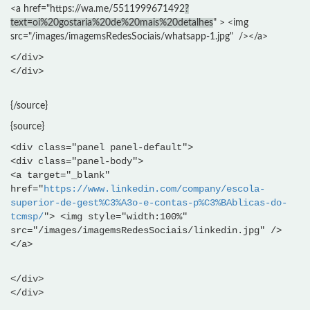
<a href="https://wa.me/5511999671492
?
text=oi%20gostaria%20de%20mais%20detalhes
" > <img
src="/images/imagemsRedesSociais/whatsapp-1.jpg" /></a>
</div>
</div>
{/source}
{source}
<div class="panel panel-default">
<div class="panel-body">
<a target="_blank"
href="
https://www.linkedin.com/company/escola-
superior-de-gest%C3%A3o-e-contas-p%C3%BAblicas-do-
tcmsp/
"> <img style="width:100%"
src="/images/imagemsRedesSociais/linkedin.jpg" />
</a>
</div>
</div>