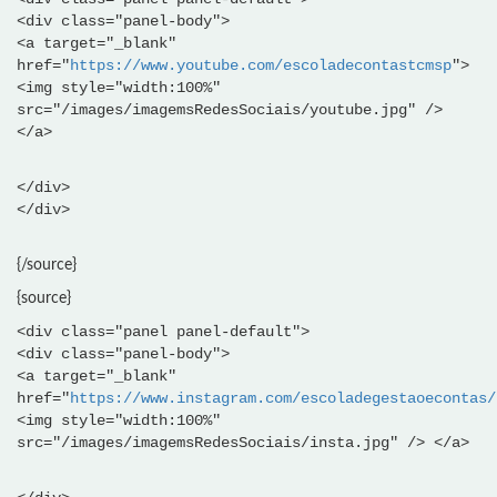
<div class="panel-body">
<a target="_blank"
href="
https://www.youtube.com/escoladecontastcmsp
">
<img style="width:100%"
src="/images/imagemsRedesSociais/youtube.jpg" />
</a>
</div>
</div>
{/source}
{source}
<div class="panel panel-default">
<div class="panel-body">
<a target="_blank"
href="
https://www.instagram.com/escoladegestaoecontas/
<img style="width:100%"
src="/images/imagemsRedesSociais/insta.jpg" /> </a>