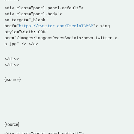
<div class="panel panel-default">
<div class="panel-body">
<a target="_blank"
href="
https://twitter.com/EscolaTCMSP
"> <img
style="width:100%"
src="/images/imagemsRedesSociais/novo-twitter-x-
a.jpg" /> </a>
</div>
</div>
{/source}
{source}
<div class="panel panel-default">