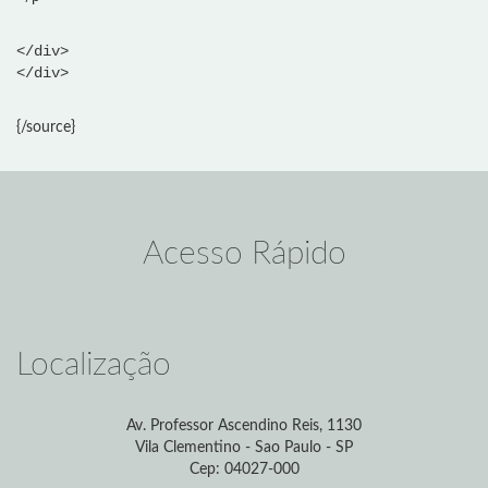
</div>
</div>
{/source}
Acesso Rápido
Localização
Av. Professor Ascendino Reis, 1130
Vila Clementino - Sao Paulo - SP
Cep: 04027-000