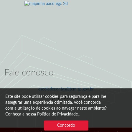
Fale conosco
escoladecontas@tcm.sp.gov.br
Este site pode utilizar cookies para segurança e para lhe
(11) 5080-1387
assegurar uma experiência otimizada. Você concorda
com a utilização de cookies ao navegar neste ambiente?
Conheça a nossa
Política de Privacidade.
.
Concordo