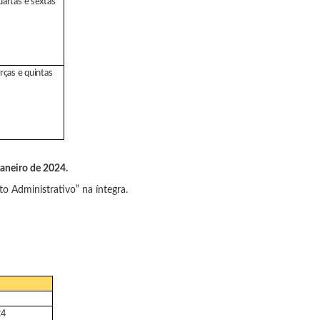
artas
e
sextas
rças
e
quintas
janeiro de 2024.
to Administrativo” na íntegra.
24