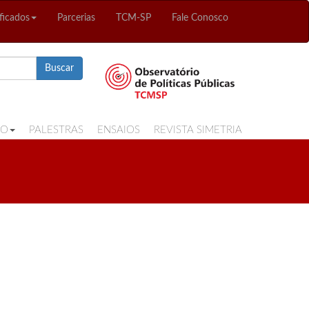
ficados
Parcerias
TCM-SP
Fale Conosco
Buscar
ÃO
PALESTRAS
ENSAIOS
REVISTA SIMETRIA