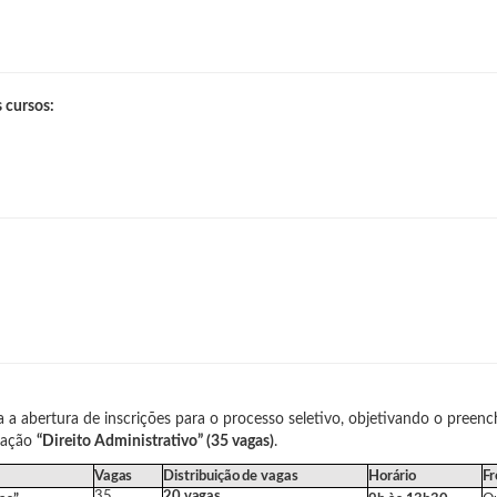
 cursos:
 a abertura de inscrições para o processo seletivo, objetivando o preenc
zação
“Direito Administrativo” (35 vagas)
.
Vagas
Distribuição
de
vagas
Horário
Fr
35
20
vagas