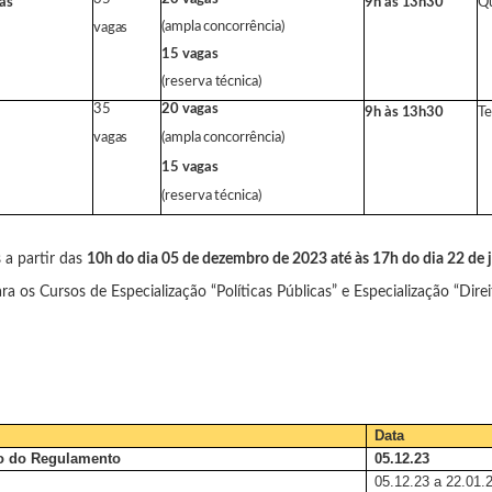
as”
9h
às
13h30
Qu
(ampla
concorrência)
vagas
15
vagas
(reserva
técnica)
35
20
vagas
9h
às
13h30
Te
vagas
(ampla
concorrência)
15
vagas
(reserva
técnica)
s a partir das
10h do dia 05 de dezembro de 2023 até às 17h do dia 22 de 
a os Cursos de Especialização “Políticas Públicas” e Especialização “Direi
Data
o do Regulamento
05.12.23
05.12.23 a 22.01.