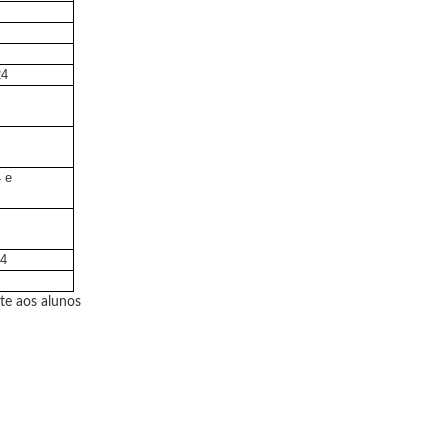
24
 e
24
nte aos alunos