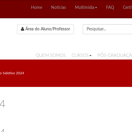
Home
Notícias
Multímidia
FAQ
Certi
Área do Aluno/Professor
QUEM SOMOS
CURSOS
PÓS-GRADUAÇ
o Seletivo 2024
24