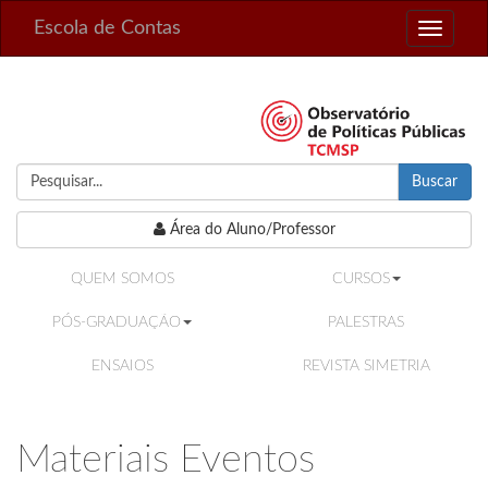
Escola de Contas
Toggle
navigati
Buscar
Área do Aluno/Professor
QUEM SOMOS
CURSOS
PÓS-GRADUAÇÃO
PALESTRAS
ENSAIOS
REVISTA SIMETRIA
Materiais Eventos